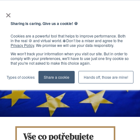
×
Sharing is caring. Give us a cookie! 🍪
Cookies are a powerful tool that helps to improve performance. Both
in the real 🍪 and virtual world. 🌐 Don’t be a miser and agree to the
Privacy Policy
. We promise we will use your data responsibly.
We won't track your information when you visit our site. But in order to
comply with your preferences, we'll have to use just one tiny cookie so
that you're not asked to make this choice again.
Types of cookies
Share a cookie
Hands off, those are mine!
Vše co potřebujete