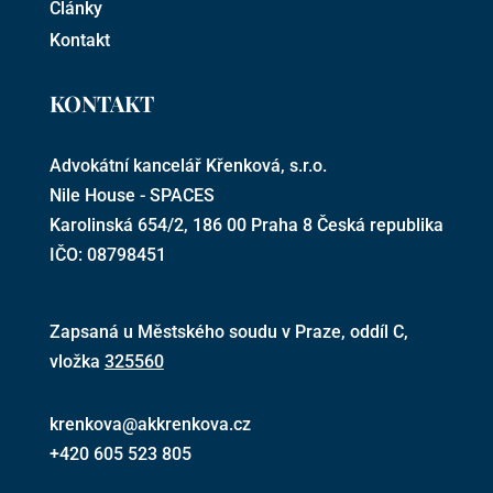
Články
Kontakt
KONTAKT
Advokátní kancelář Křenková, s.r.o.
Nile House - SPACES
Karolinská 654/2, 186 00 Praha 8 Česká republika
IČO:
087
98
451
Zapsaná u Městského soudu v Praze, oddíl C,
vložka
325560
krenkova@akkrenkova.cz
+420 605 523 805