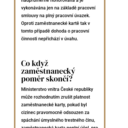
nadprůměrně honorována a je
vykonávána jen na základě pracovní
smlouvy na plný pracovní úvazek.
Oproti zaměstnanecké kartě tak v
tomto případě dohoda o pracovní
činnosti nepřichází v úvahu.
Co když
zaměstnanecký
poměr skončí?
Ministerstvo vnitra České republiky
může rozhodnutím zrušit platnost
zaměstnanecké karty, pokud byl
cizinec pravomocně odsouzen za
spáchání úmyslného trestného činu,
zaměstnanecká karta neplní účel, pro