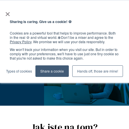
×
Sharing is caring. Give us a cookie! 🍪
Cookies are a powerful tool that helps to improve performance. Both
in the real 🍪 and virtual world. 🌐 Don’t be a miser and agree to the
Cizinci jsou vítáni…
Privacy Policy
. We promise we will use your data responsibly.
…pomůžeme s Vaší
We won't track your information when you visit our site. But in order to
comply with your preferences, we'll have to use just one tiny cookie so
situací.
that you're not asked to make this choice again.
Types of cookies
Share a cookie
Hands off, those are mine!
Jak jste na tom?